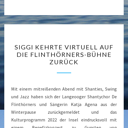
SIGGI
SIGGI KEHRTE VIRTUELL AUF
KEHRTE
DIE FLINTHÖRNERS-BÜHNE
VIRTUELL
ZURÜCK
AUF
DIE
FLINTHÖRNERS-
BÜHNE
Mit einem mitreißenden Abend mit Shanties, Swing
ZURÜCK
und Jazz haben sich der Langeooger Shantychor De
Flinthörners und Sängerin Katja Agena aus der
Winterpause zurückgemeldet und das
Kulturprogramm 2022 der Insel eindrucksvoll mit
einem Benefizkonzert zu Gunsten von