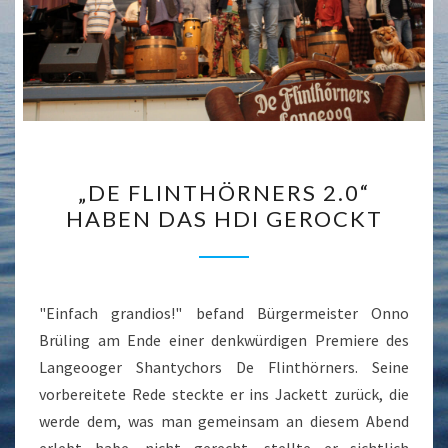
„DE
„DE FLINTHÖRNERS 2.0“
FLINTHÖRNERS
HABEN DAS HDI GEROCKT
2.0“
HABEN
DAS
HDI
"Einfach grandios!" befand Bürgermeister Onno
GEROCKT
Brüling am Ende einer denkwürdigen Premiere des
Langeooger Shantychors De Flinthörners. Seine
vorbereitete Rede steckte er ins Jackett zurück, die
werde dem, was man gemeinsam an diesem Abend