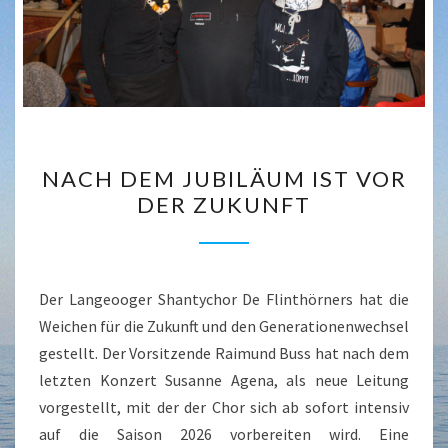
NACH
NACH DEM JUBILÄUM IST VOR
DEM
DER ZUKUNFT
JUBILÄUM
IST
VOR
DER
Der Langeooger Shantychor De Flinthörners hat die
ZUKUNFT
Weichen für die Zukunft und den Generationenwechsel
gestellt. Der Vorsitzende Raimund Buss hat nach dem
letzten Konzert Susanne Agena, als neue Leitung
vorgestellt, mit der der Chor sich ab sofort intensiv
auf die Saison 2026 vorbereiten wird. Eine