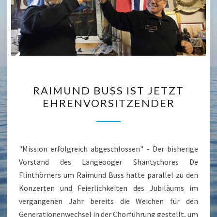
RAIMUND
RAIMUND BUSS IST JETZT
BUSS
EHRENVORSITZENDER
IST
JETZT
EHRENVORSITZENDER
"Mission erfolgreich abgeschlossen" - Der bisherige
Vorstand des Langeooger Shantychores De
Flinthörners um Raimund Buss hatte parallel zu den
Konzerten und Feierlichkeiten des Jubiläums im
vergangenen Jahr bereits die Weichen für den
Generationenwechsel in der Chorführung gestellt, um