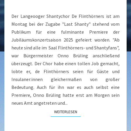
JETZT
FLINTHÖRNERS-
Der Langeooger Shantychor De Flinthörners ist am
FANS“
Montag bei der Zugabe "Last Shanty" stehend vom
Publikum für eine fulminante Premiere der
Jubiläumskonzertsaison 2025 gefeiert worden. "Ab
heute sind alle im Saal Flinthörners- und Shantyfans",
war Bürgermeister Onno Brüling anschließend
überzeugt. Der Chor habe einen tollen Job gemacht,
lobte er, de Flinthörners seien für Gäste und
Insulaner:innen gleichermaßen von großer
Bedeutung. Auch für ihn war es auch selbst eine
Premiere, Onno Brüling hatte erst am Morgen sein
neues Amt angetreten und...
WEITERLESEN
WEITERLESEN