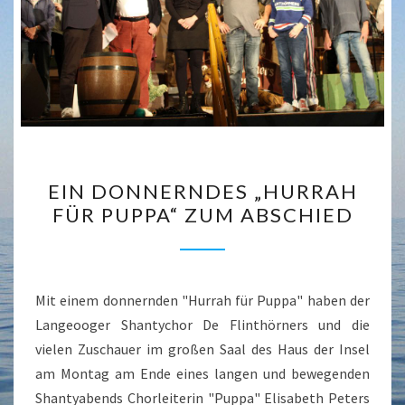
EIN
EIN DONNERNDES „HURRAH
DONNERNDES
FÜR PUPPA“ ZUM ABSCHIED
„HURRAH
FÜR
PUPPA“
ZUM
Mit einem donnernden "Hurrah für Puppa" haben der
ABSCHIED
Langeooger Shantychor De Flinthörners und die
vielen Zuschauer im großen Saal des Haus der Insel
am Montag am Ende eines langen und bewegenden
Shantyabends Chorleiterin "Puppa" Elisabeth Peters