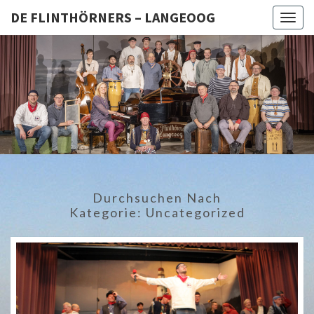
DE FLINTHÖRNERS – LANGEOOG
Togg
navig
DE
Langeoog
FLINTHÖ
– LANG
Durchsuchen Nach
Kategorie:
Uncategorized