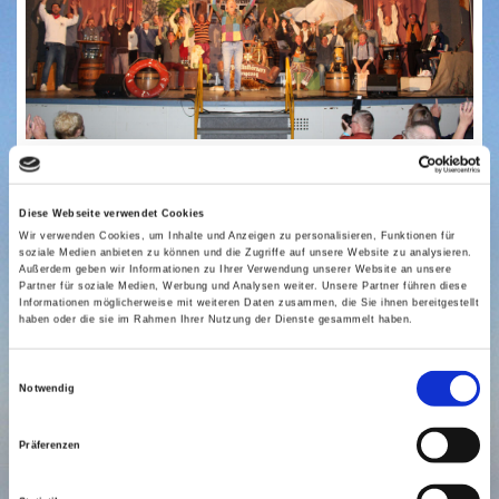
MUSIKALISCHES
MUSIKALISCHES
Diese Webseite verwendet Cookies
WAHRZEICHEN
Wir verwenden Cookies, um Inhalte und Anzeigen zu personalisieren, Funktionen für
WAHRZEICHEN FEIERTE
FEIERTE
soziale Medien anbieten zu können und die Zugriffe auf unsere Website zu analysieren.
FULMINANTES JUBILÄUM
Außerdem geben wir Informationen zu Ihrer Verwendung unserer Website an unsere
FULMINANTES
Partner für soziale Medien, Werbung und Analysen weiter. Unsere Partner führen diese
Informationen möglicherweise mit weiteren Daten zusammen, die Sie ihnen bereitgestellt
JUBILÄUM
haben oder die sie im Rahmen Ihrer Nutzung der Dienste gesammelt haben.
Einwilligungsauswahl
Der Langeooger Shantychor De Flinthörners hat am
Notwendig
Samstag gemeinsam mit über 400 Gästen im Haus der
Insel mit einem fulminanten Abend sein 40-jähriges
Präferenzen
Bestehen gefeiert. Hatten die Sänger um Chorleiterin