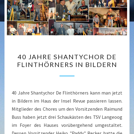
40
40 JAHRE SHANTYCHOR DE
JAHRE
FLINTHÖRNERS IN BILDERN
SHANTYCHOR
DE
FLINTHÖRNERS
IN
40 Jahre Shantychor De Flinthörners kann man jetzt
BILDERN
in Bildern im Haus der Insel Revue passieren lassen.
Mitglieder des Chores um den Vorsitzenden Raimund
Buss haben jetzt drei Schaukästen des TSV Langeoog
im Foyer des Hauses vorübergehend umgestaltet.
Dessen Vorsitzender Heiko "Paddy" Recker hatte die