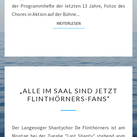
der Programmhefte der letzten 13 Jahre, Fotos des
Chores in Aktion auf der Bühne....
WEITERLESEN
WEITERLESEN
„ALLE
„ALLE IM SAAL SIND JETZT
IM
FLINTHÖRNERS-FANS“
SAAL
SIND
JETZT
FLINTHÖRNERS-
Der Langeooger Shantychor De Flinthörners ist am
FANS“
Montag bei der Zugabe "Last Shanty" stehend vom