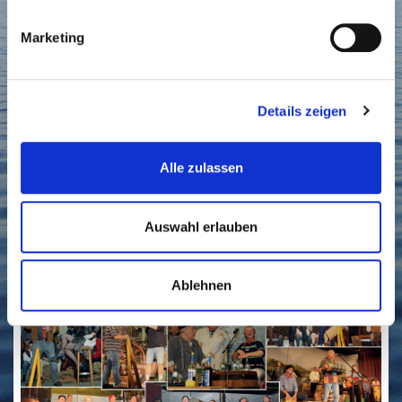
euphorische Publikum, dass immer wieder stehend
Marketing
applaudierte und die Gäste von Wangerooge, die
Gruppe Schippratz hatte als Vorgruppe ihre Liebe...
WEITERLESEN
WEITERLESEN
Details zeigen
Alle zulassen
Auswahl erlauben
Ablehnen