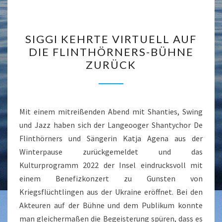
SIGGI
SIGGI KEHRTE VIRTUELL AUF
KEHRTE
DIE FLINTHÖRNERS-BÜHNE
VIRTUELL
ZURÜCK
AUF
DIE
FLINTHÖRNERS-
BÜHNE
Mit einem mitreißenden Abend mit Shanties, Swing
ZURÜCK
und Jazz haben sich der Langeooger Shantychor De
Flinthörners und Sängerin Katja Agena aus der
Winterpause zurückgemeldet und das
Kulturprogramm 2022 der Insel eindrucksvoll mit
einem Benefizkonzert zu Gunsten von
Kriegsflüchtlingen aus der Ukraine eröffnet. Bei den
Akteuren auf der Bühne und dem Publikum konnte
man gleichermaßen die Begeisterung spüren, dass es