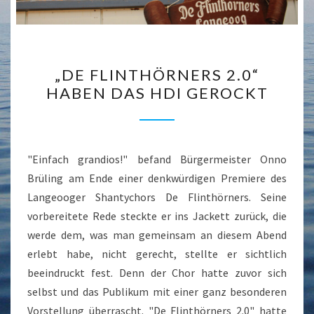
„DE
„DE FLINTHÖRNERS 2.0“
FLINTHÖRNERS
HABEN DAS HDI GEROCKT
2.0“
HABEN
DAS
HDI
"Einfach grandios!" befand Bürgermeister Onno
GEROCKT
Brüling am Ende einer denkwürdigen Premiere des
Langeooger Shantychors De Flinthörners. Seine
vorbereitete Rede steckte er ins Jackett zurück, die
werde dem, was man gemeinsam an diesem Abend
erlebt habe, nicht gerecht, stellte er sichtlich
beeindruckt fest. Denn der Chor hatte zuvor sich
selbst und das Publikum mit einer ganz besonderen
Vorstellung überrascht. "De Flinthörners 2.0" hatte