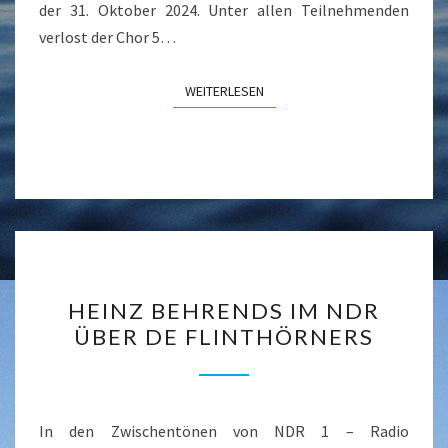
der 31. Oktober 2024. Unter allen Teilnehmenden
verlost der Chor 5…
WEITERLESEN
WEITERLESEN
HEINZ
HEINZ BEHRENDS IM NDR
BEHRENDS
ÜBER DE FLINTHÖRNERS
IM
NDR
ÜBER
DE
In den Zwischentönen von NDR 1 – Radio