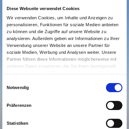
Diese Webseite verwendet Cookies
Wir verwenden Cookies, um Inhalte und Anzeigen zu
personalisieren, Funktionen für soziale Medien anbieten
MUSIKALISCHES
MUSIKALISCHES
zu können und die Zugriffe auf unsere Website zu
WAHRZEICHEN
WAHRZEICHEN FEIERTE
analysieren. Außerdem geben wir Informationen zu Ihrer
FEIERTE
Verwendung unserer Website an unsere Partner für
FULMINANTES JUBILÄUM
FULMINANTES
soziale Medien, Werbung und Analysen weiter. Unsere
JUBILÄUM
Partner führen diese Informationen möglicherweise mit
weiteren Daten zusammen, die Sie ihnen bereitgestellt
haben oder die sie im Rahmen Ihrer Nutzung der Dienste
Der Langeooger Shantychor De Flinthörners hat am
gesammelt haben.
Samstag gemeinsam mit über 400 Gästen im Haus der
Einwilligungsauswahl
Notwendig
Insel mit einem fulminanten Abend sein 40-jähriges
Bestehen gefeiert. Hatten die Sänger um Chorleiterin
"Puppa" Elisabeth Peters nach dem Konzert am
Präferenzen
Montag zuvor noch gedacht, dass dies nicht zu toppen
sei, gelang das dennoch spielend. Maßgeblich
Statistiken
beteiligt war daran neben dem Chor auch das