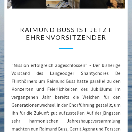
RAIMUND
RAIMUND BUSS IST JETZT
BUSS
EHRENVORSITZENDER
IST
JETZT
EHRENVORSITZENDER
"Mission erfolgreich abgeschlossen" - Der bisherige
Vorstand des Langeooger Shantychores De
Flinthörners um Raimund Buss hatte parallel zu den
Konzerten und Feierlichkeiten des Jubiläums im
vergangenen Jahr bereits die Weichen für den
Generationenwechsel in der Chorführung gestellt, um
ihn für die Zukunft gut aufzustellen. Auf der jüngsten
sehr harmonischen Jahreshauptversammlung
machten nun Raimund Buss, Gerrit Agena und Torsten