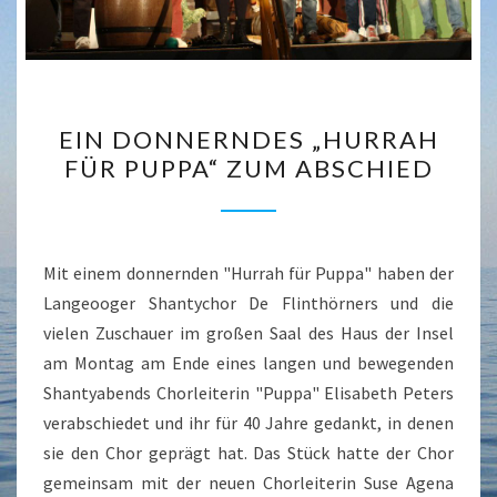
EIN
EIN DONNERNDES „HURRAH
DONNERNDES
FÜR PUPPA“ ZUM ABSCHIED
„HURRAH
FÜR
PUPPA“
ZUM
Mit einem donnernden "Hurrah für Puppa" haben der
ABSCHIED
Langeooger Shantychor De Flinthörners und die
vielen Zuschauer im großen Saal des Haus der Insel
am Montag am Ende eines langen und bewegenden
Shantyabends Chorleiterin "Puppa" Elisabeth Peters
verabschiedet und ihr für 40 Jahre gedankt, in denen
sie den Chor geprägt hat. Das Stück hatte der Chor
gemeinsam mit der neuen Chorleiterin Suse Agena