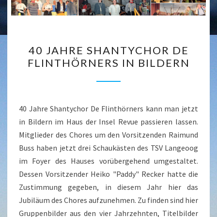
40
40 JAHRE SHANTYCHOR DE
JAHRE
FLINTHÖRNERS IN BILDERN
SHANTYCHOR
DE
FLINTHÖRNERS
IN
40 Jahre Shantychor De Flinthörners kann man jetzt
BILDERN
in Bildern im Haus der Insel Revue passieren lassen.
Mitglieder des Chores um den Vorsitzenden Raimund
Buss haben jetzt drei Schaukästen des TSV Langeoog
im Foyer des Hauses vorübergehend umgestaltet.
Dessen Vorsitzender Heiko "Paddy" Recker hatte die
Zustimmung gegeben, in diesem Jahr hier das
Jubiläum des Chores aufzunehmen. Zu finden sind hier
Gruppenbilder aus den vier Jahrzehnten, Titelbilder