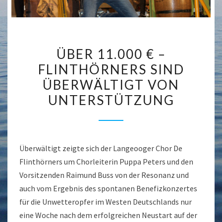
ÜBER
ÜBER 11.000 € –
11.000
FLINTHÖRNERS SIND
€
ÜBERWÄLTIGT VON
–
FLINTHÖRNERS
UNTERSTÜTZUNG
SIND
ÜBERWÄLTIGT
VON
Überwältigt zeigte sich der Langeooger Chor De
UNTERSTÜTZUNG
Flinthörners um Chorleiterin Puppa Peters und den
Vorsitzenden Raimund Buss von der Resonanz und
auch vom Ergebnis des spontanen Benefizkonzertes
für die Unwetteropfer im Westen Deutschlands nur
eine Woche nach dem erfolgreichen Neustart auf der