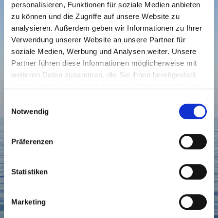
personalisieren, Funktionen für soziale Medien anbieten
Gesamtsumme (Stand 5.8.): 11075,50 Euro
zu können und die Zugriffe auf unsere Website zu
Eintrittsgelder: 1.700 Euro
analysieren. Außerdem geben wir Informationen zu Ihrer
Verwendung unserer Website an unsere Partner für
Spendenbox: 610 Euro
soziale Medien, Werbung und Analysen weiter. Unsere
Spenden in Höhe von fast 8800 Euro
Partner führen diese Informationen möglicherweise mit
Danke an folgende Spender (Reihenfolge nach
weiteren Daten zusammen, die Sie ihnen bereitgestellt
Zahlungseingang):
haben oder die sie im Rahmen Ihrer Nutzung der Dienste
gesammelt haben.
Einwilligungsauswahl
Caroline Friedemann
Notwendig
Horst und Renate Gardeik
Matthias Schroers
Präferenzen
Bärbel Otten
Emont Franse
Statistiken
Heribert & Ingrid Gier
Dagmar Schroers
Marketing
Sandra Klotz
Liane Baumberg