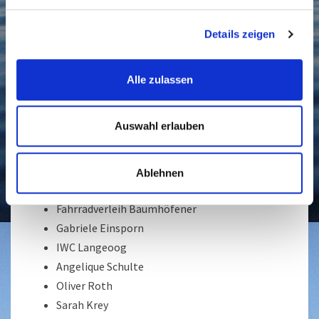
Ingrid Caspers
Details zeigen
Klaus-Dieter Krahn
Susanne Meeßen
Dr. Walter Meeßen
Alle zulassen
Thomas Koel
Bärbel & Andree Lehmann-Anker
Auswahl erlauben
Peter Häsel
Andreas Staib
Manfred Hunger
Ablehnen
Birgit H.
Fahrradverleih Baumhöfener
Gabriele Einsporn
IWC Langeoog
Angelique Schulte
Oliver Roth
Sarah Krey