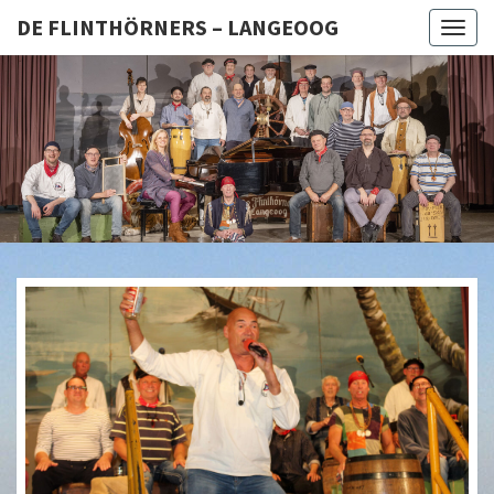
DE FLINTHÖRNERS – LANGEOOG
Togg
navig
DE
Langeoog
FLINTHÖ
– LANG